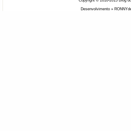
Copyright © 2010-2013
Blog do
Desenvolvimento »
RONNYde