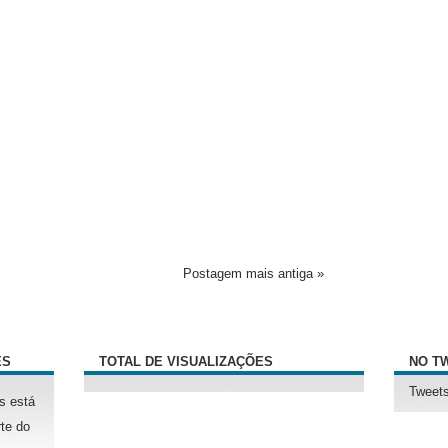
Postagem mais antiga »
ÊS
TOTAL DE VISUALIZAÇÕES
NO T
Tweets
s está
te do