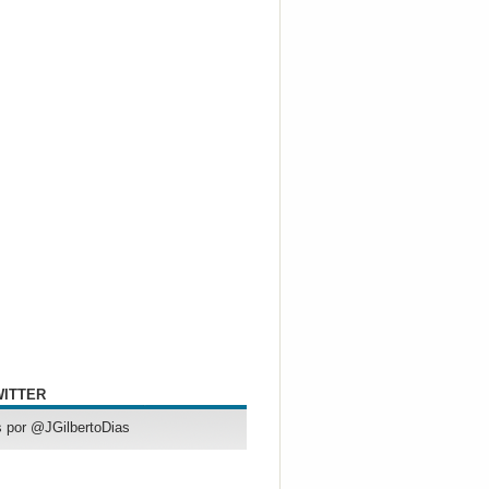
WITTER
 por @JGilbertoDias