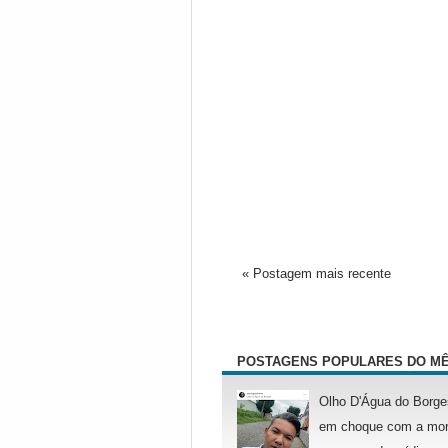
« Postagem mais recente
POSTAGENS POPULARES DO M
Olho D'Água do Borge
em choque com a mor