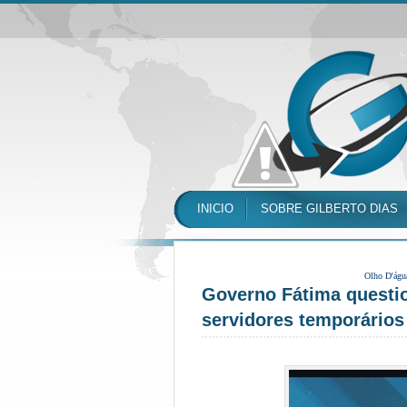
INICIO
SOBRE GILBERTO DIAS
Olho D'águ
Governo Fátima question
servidores temporário