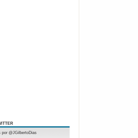
WITTER
 por @JGilbertoDias