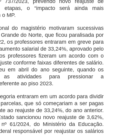
º 737/2023, prevendo novo reajuste de
s etapas, o “impacto será ainda mais
m o MP.
onal do magistério motivaram sucessivas
Grande do Norte, que ficou paralisada por
2, os professores entraram em greve para
aumento salarial de 33,24%, aprovado pelo
 os professores fizeram um acordo com o
uste conforme faixas diferentes de salário.
reu em abril do ano seguinte, quando os
m as atividades para pressionar a
ferente ao piso 2023.
egoria entraram em um acordo para dividir
 parcelas, que só começariam a ser pagas
nte ao reajuste de 33,24%, do ano anterior.
stado sancionou novo reajuste de 3,62%,
 nº 61/2024, do Ministério da Educação.
ral responsável por reajustar os salários