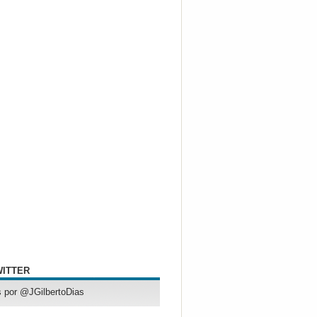
WITTER
 por @JGilbertoDias