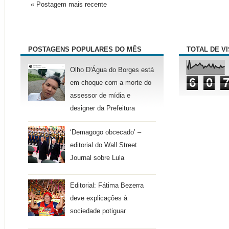
« Postagem mais recente
POSTAGENS POPULARES DO MÊS
TOTAL DE V
Olho D'Água do Borges está
6
0
em choque com a morte do
assessor de mídia e
designer da Prefeitura
‘Demagogo obcecado’ –
editorial do Wall Street
Journal sobre Lula
Editorial: Fátima Bezerra
deve explicações à
sociedade potiguar