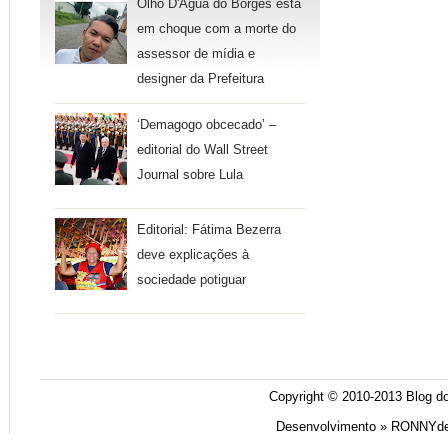
Olho D'Água do Borges está
em choque com a morte do
assessor de mídia e
designer da Prefeitura
‘Demagogo obcecado’ –
editorial do Wall Street
Journal sobre Lula
Editorial: Fátima Bezerra
deve explicações à
sociedade potiguar
Copyright © 2010-2013
Blog do
Desenvolvimento »
RONNYde