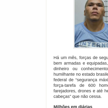
Há um mês, forças de segu
bem armadas e equipadas, p
dinheiro ou conhecimen
humilhante no estado brasil
federal de “segurança máx
força-tarefa de 600 ho
farejadores, drones e até 
cabeças” que não cessa.
Milhões em diárias