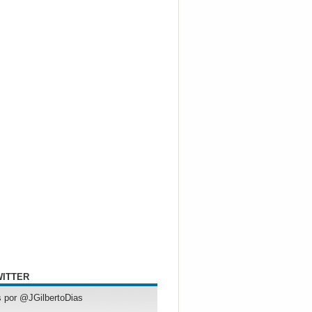
WITTER
 por @JGilbertoDias