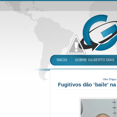
INICIO
SOBRE GILBERTO DIAS
Olho D'água
Fugitivos dão ‘baile’ n