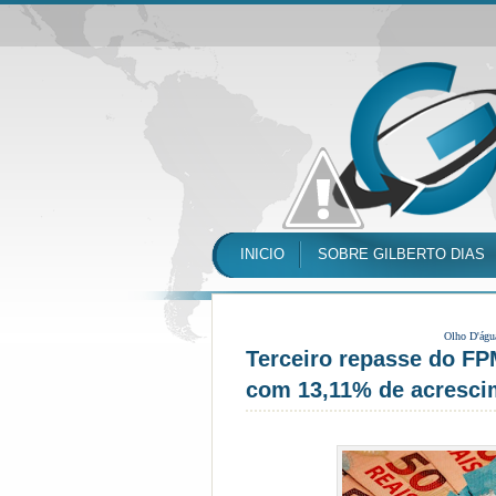
INICIO
SOBRE GILBERTO DIAS
Olho D'águ
Terceiro repasse do FPM
com 13,11% de acresci