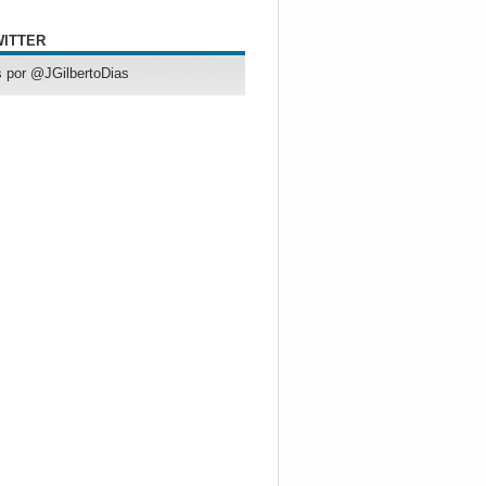
WITTER
 por @JGilbertoDias