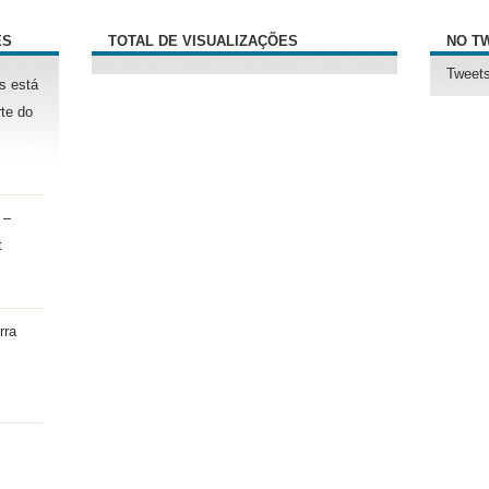
ÊS
TOTAL DE VISUALIZAÇÕES
NO T
Tweets
s está
te do
 –
t
rra