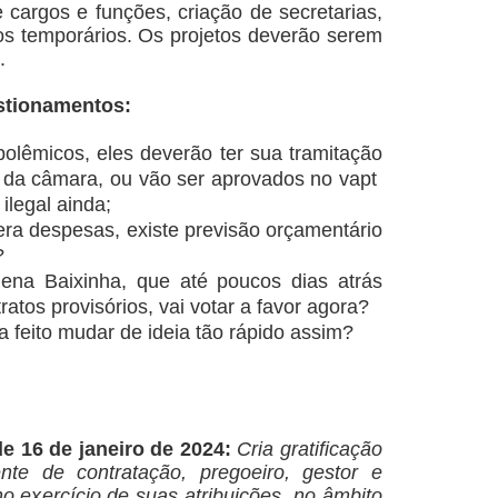
de cargos e funções, criação de secretarias,
os temporários.
Os projetos deverão serem
9.
stionamentos:
 polêmicos, eles deverão ter sua tramitação
 da câmara, ou vão ser aprovados no vapt
ilegal ainda;
ra despesas, existe previsão orçamentário
s?
ena Baixinha, que até poucos dias atrás
ratos provisórios, vai votar a favor agora?
ia feito mudar de ideia tão rápido assim?
de 16 de janeiro de 2024:
Cria gratificação
te de contratação, pregoeiro, gestor e
no exercício de suas atribuições, no âmbito