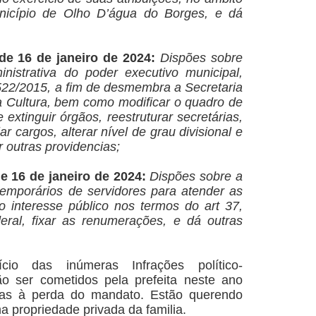
nicípio de Olho D’água do Borges, e dá
 de 16 de janeiro de 2024:
Dispões sobre
inistrativa do poder executivo municipal,
º 522/2015, a fim de desmembra a Secretaria
 Cultura, bem como modificar o quadro de
extinguir órgãos, reestruturar secretárias,
ar cargos, alterar nível de grau divisional e
r outras providencias;
de 16 de janeiro de 2024:
Dispões sobre a
temporários de servidores para atender as
o interesse público nos termos do art 37,
deral, fixar as renumerações, e dá outras
io das inúmeras Infrações político-
ão ser cometidos pela prefeita neste ano
itas à perda do mandato.
Estão querendo
a propriedade privada da familia.