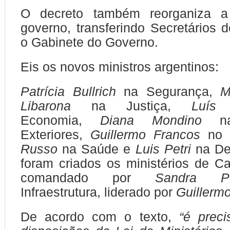
O decreto também reorganiza a 
governo, transferindo Secretários 
o Gabinete do Governo.
Eis os novos ministros argentinos:
Patrícia Bullrich
na Segurança,
M
Libarona
na Justiça,
Luís
Economia,
Diana Mondino
nas
Exteriores,
Guillermo Francos
no I
Russo
na Saúde e
Luis Petri
na De
foram criados os ministérios de C
comandado por
Sandra Pet
Infraestrutura, liderado por
Guillermo
De acordo com o texto,
“é prec