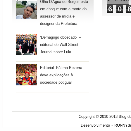
Olho D'Água do Borges está
6
0
em choque com a morte do
assessor de mídia e
designer da Prefeitura
‘Demagogo obcecado’ –
editorial do Wall Street
Journal sobre Lula
Editorial: Fátima Bezerra
deve explicações à
sociedade potiguar
Copyright © 2010-2013
Blog do
Desenvolvimento »
RONNYde