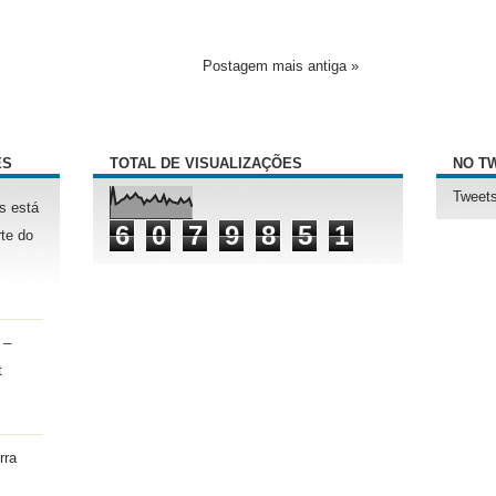
Postagem mais antiga »
ÊS
TOTAL DE VISUALIZAÇÕES
NO T
Tweets
s está
6
0
7
9
8
5
1
te do
 –
t
rra