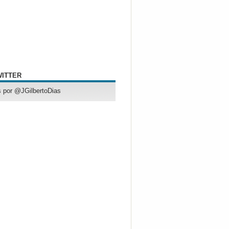
WITTER
 por @JGilbertoDias