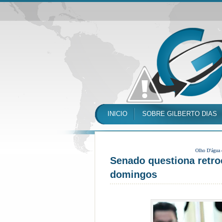
INICIO
SOBRE GILBERTO DIAS
Olho D'água
Senado questiona retro
domingos