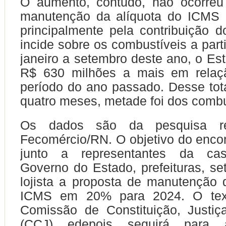
O aumento, contudo, não ocorreu
manutenção da alíquota do ICMS
principalmente pela contribuição 
incide sobre os combustíveis a part
janeiro a setembro deste ano, o Es
R$ 630 milhões a mais em rela
período do ano passado. Desse tota
quatro meses, metade foi dos combu
Os dados são da pesquisa re
Fecomércio/RN. O objetivo do encont
junto a representantes da casa
Governo do Estado, prefeituras, set
lojista a proposta de manutenção 
ICMS em 20% para 2024. O text
Comissão de Constituição, Justiç
(CCJ) edepois seguirá para 