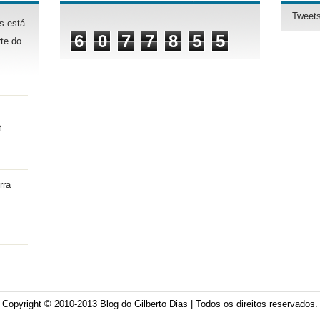
Tweets
s está
6
0
7
7
8
5
5
te do
 –
t
rra
Copyright © 2010-2013
Blog do Gilberto Dias
| Todos os direitos reservados.