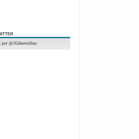
WITTER
 por @JGilbertoDias