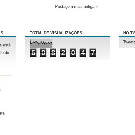
Postagem mais antiga »
ÊS
TOTAL DE VISUALIZAÇÕES
NO T
Tweets
s está
6
0
8
2
0
4
7
te do
 –
t
rra