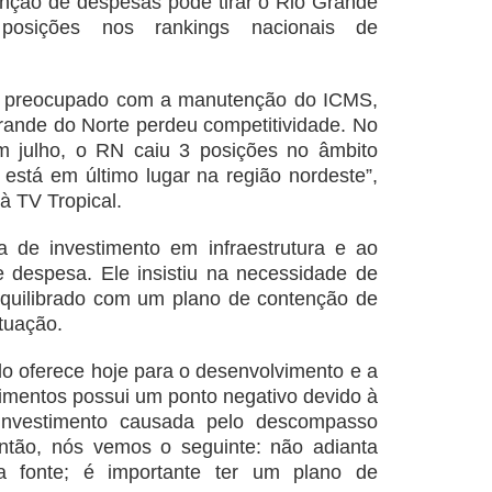
nção de despesas pode tirar o Rio Grande
posições nos rankings nacionais de
tá preocupado com a manutenção do ICMS,
Grande do Norte perdeu competitividade. No
em julho, o RN caiu 3 posições no âmbito
 está em último lugar na região nordeste”,
à TV Tropical.
lta de investimento em infraestrutura e ao
 e despesa. Ele insistiu na necessidade de
quilibrado com um plano de contenção de
ituação.
ado oferece hoje para o desenvolvimento e a
mentos possui um ponto negativo devido à
investimento causada pelo descompasso
Então, nós vemos o seguinte: não adianta
a fonte; é importante ter um plano de