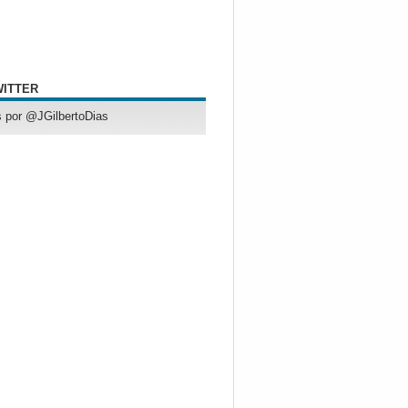
WITTER
 por @JGilbertoDias