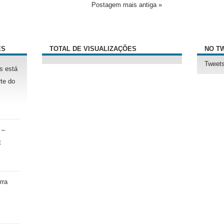
Postagem mais antiga »
ÊS
TOTAL DE VISUALIZAÇÕES
NO T
Tweets
s está
te do
 –
t
rra