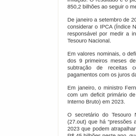
850,2 bilhões ao seguir o me
De janeiro a setembro de 2
considerar o IPCA (Índice 
responsável por medir a in
Tesouro Nacional.
Em valores nominais, o def
dos 9 primeiros meses de
subtração de receitas 
pagamentos com os juros da
Em janeiro, o ministro F
com um deficit primário d
Interno Bruto) em 2023.
O secretário do Tesouro 
(27.out) que há “pressões 
2023 que podem atrapalha
R$ 45 bilhões neste ano, que