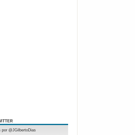
WITTER
 por @JGilbertoDias