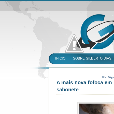
INICIO
SOBRE GILBERTO DIAS
Olho D'águ
A mais nova fofoca em
sabonete