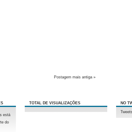
Postagem mais antiga »
ÊS
TOTAL DE VISUALIZAÇÕES
NO T
Tweets
s está
te do