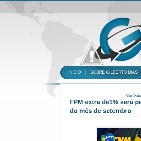
INICIO
SOBRE GILBERTO DIAS
Olho D'águ
FPM extra de1% será pa
do mês de setembro