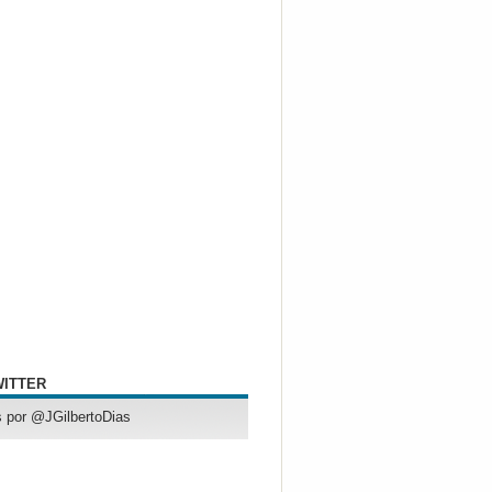
WITTER
 por @JGilbertoDias