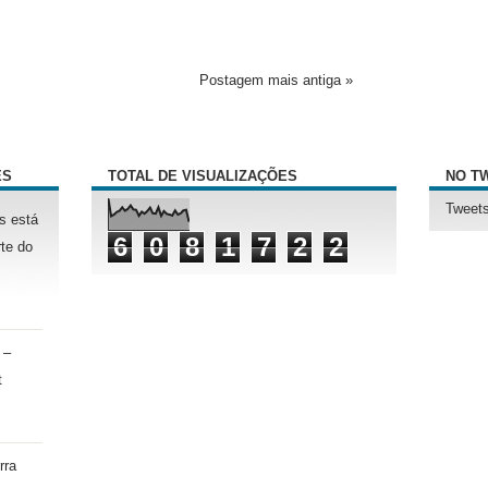
Postagem mais antiga »
ÊS
TOTAL DE VISUALIZAÇÕES
NO T
Tweets
s está
6
0
8
1
7
2
2
te do
 –
t
rra