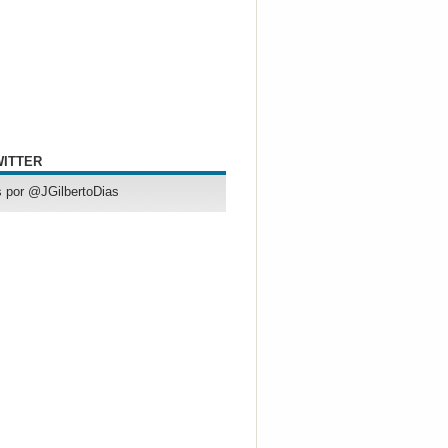
WITTER
 por @JGilbertoDias