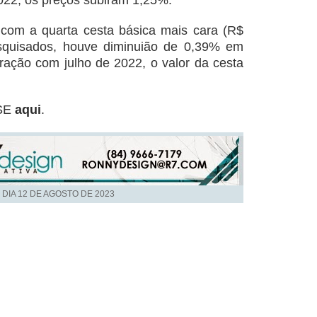
22, os preços subiram 1,25%.
 com a quarta cesta básica mais cara (R$
esquisados, houve diminuião de 0,39% em
ação com julho de 2022, o valor da cesta
ESE
aqui
.
 DIA
12 DE AGOSTO DE 2023