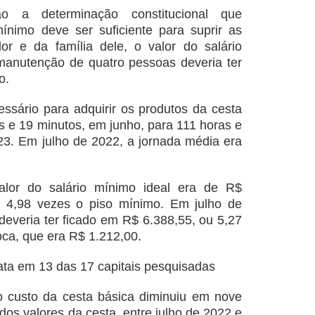
o a determinação constitucional que
ínimo deve ser suficiente para suprir as
r e da família dele, o valor do salário
manutenção de quatro pessoas deveria ter
o.
sário para adquirir os produtos da cesta
s e 19 minutos, em junho, para 111 horas e
23. Em julho de 2022, a jornada média era
lor do salário mínimo ideal era de R$
a 4,98 vezes o piso mínimo. Em julho de
deveria ter ficado em R$ 6.388,55, ou 5,27
oca, que era R$ 1.212,00.
ata em 13 das 17 capitais pesquisadas
 custo da cesta básica diminuiu em nove
os valores da cesta, entre julho de 2022 e