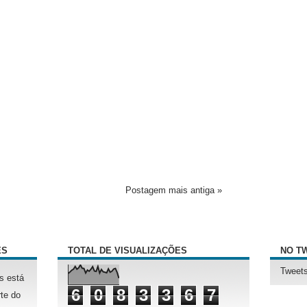
Postagem mais antiga »
ÊS
TOTAL DE VISUALIZAÇÕES
NO T
Tweets
s está
6
0
8
3
3
6
7
te do