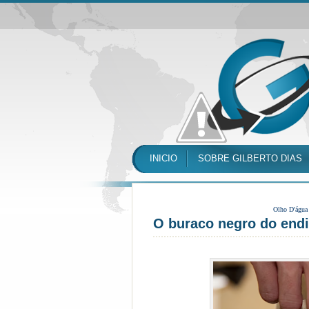
INICIO
SOBRE GILBERTO DIAS
Olho D'água
O buraco negro do end