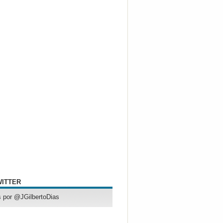
WITTER
 por @JGilbertoDias