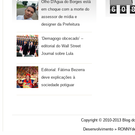
Olho D'Água do Borges está
6
0
em choque com a morte do
assessor de mídia e
designer da Prefeitura
‘Demagogo obcecado’ –
editorial do Wall Street
Journal sobre Lula
Editorial: Fátima Bezerra
deve explicações à
sociedade potiguar
Copyright © 2010-2013
Blog do
Desenvolvimento »
RONNYde