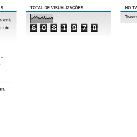
ÊS
TOTAL DE VISUALIZAÇÕES
NO T
Tweets
s está
6
0
8
1
9
7
0
te do
 –
t
rra