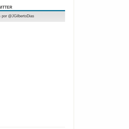
WITTER
 por @JGilbertoDias