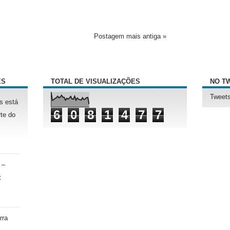
Postagem mais antiga »
ÊS
TOTAL DE VISUALIZAÇÕES
NO T
Tweets
s está
6
0
8
1
4
7
7
te do
 –
t
rra