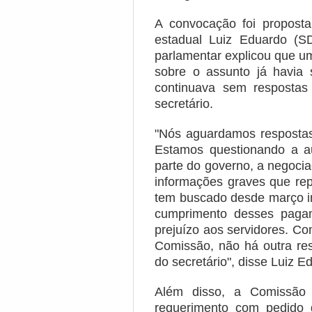
A convocação foi propost
estadual Luiz Eduardo (S
parlamentar explicou que u
sobre o assunto já havia
continuava sem respostas
secretário.
"Nós aguardamos respostas
Estamos questionando a a
parte do governo, a negoci
informações graves que re
tem buscado desde março in
cumprimento desses paga
prejuízo aos servidores. C
Comissão, não há outra re
do secretário", disse Luiz 
Além disso, a Comissão
requerimento com pedido 