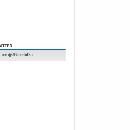
WITTER
 por @JGilbertoDias