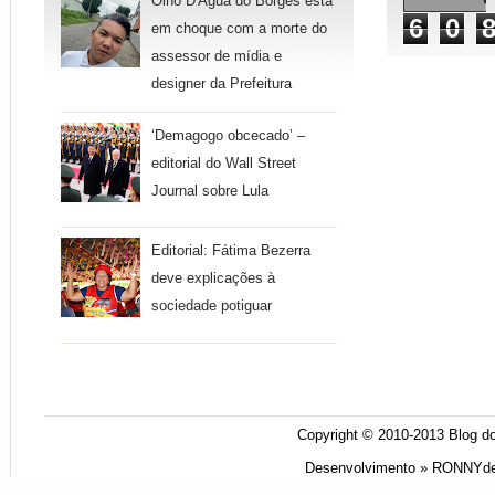
Olho D'Água do Borges está
6
0
em choque com a morte do
assessor de mídia e
designer da Prefeitura
‘Demagogo obcecado’ –
editorial do Wall Street
Journal sobre Lula
Editorial: Fátima Bezerra
deve explicações à
sociedade potiguar
Copyright © 2010-2013
Blog do
Desenvolvimento »
RONNYde