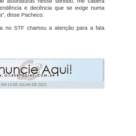
e assinaturas nesse sentido, me caberá
pendência e decência que se exige numa
a”, disse Pacheco.
ca no STF chamou a atenção para a fala
 DIA
14 DE JULHO DE 2023