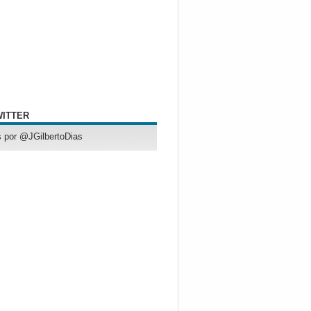
WITTER
 por @JGilbertoDias