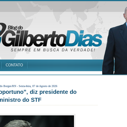
CONTATO
 do Borges/RN -
Sexta-feira, 07 de Agosto de 2026
noportuno”, diz presidente do
ministro do STF