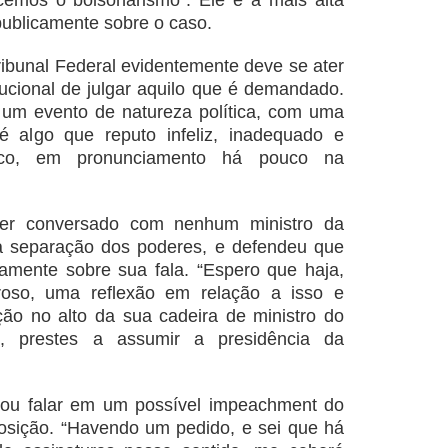
cemos o bolsonarismo”. Ele é a mais alta
publicamente sobre o caso.
ibunal Federal evidentemente deve se ater
ucional de julgar aquilo que é demandado.
 um evento de natureza política, com uma
 é algo que reputo infeliz, inadequado e
heco, em pronunciamento há pouco na
ter conversado com nenhum ministro da
a separação dos poderes, e defendeu que
amente sobre sua fala. “Espero que haja,
rroso, uma reflexão em relação a isso e
ão no alto da sua cadeira de ministro do
l, prestes a assumir a presidência da
itou falar em um possível impeachment do
osição. “Havendo um pedido, e sei que há