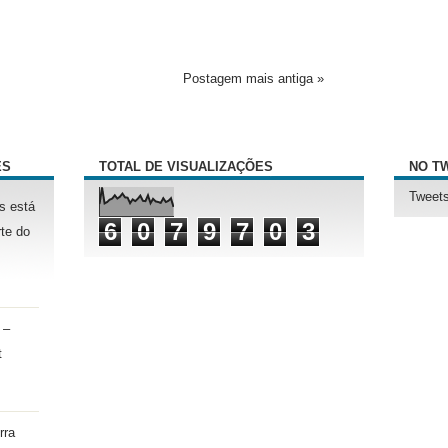
Postagem mais antiga »
ÊS
TOTAL DE VISUALIZAÇÕES
NO T
Tweets
s está
6
0
7
9
7
0
3
te do
 –
t
rra