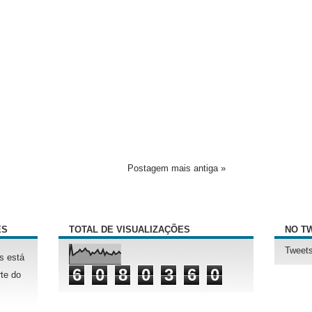
Postagem mais antiga »
ÊS
TOTAL DE VISUALIZAÇÕES
NO T
Tweets
s está
6
0
8
0
3
6
0
te do