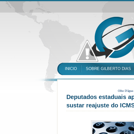
INICIO
SOBRE GILBERTO DIAS
Olho D'água
Deputados estaduais ap
sustar reajuste do ICM