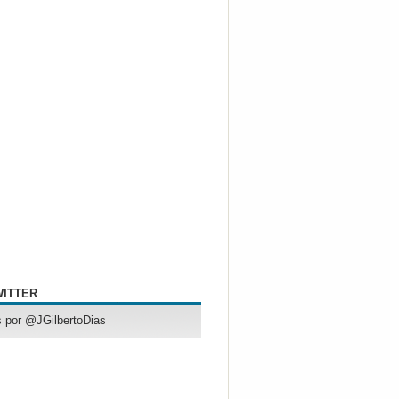
WITTER
 por @JGilbertoDias