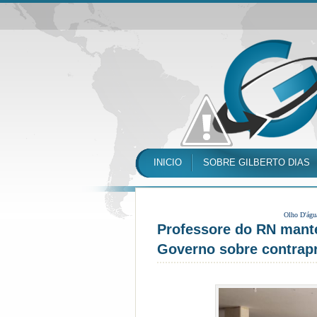
INICIO
SOBRE GILBERTO DIAS
Olho D'águ
Professore do RN manté
Governo sobre contrap