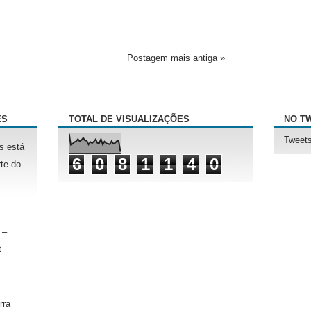
Postagem mais antiga »
ÊS
TOTAL DE VISUALIZAÇÕES
NO T
Tweets
s está
6
0
8
1
1
4
0
te do
 –
t
rra