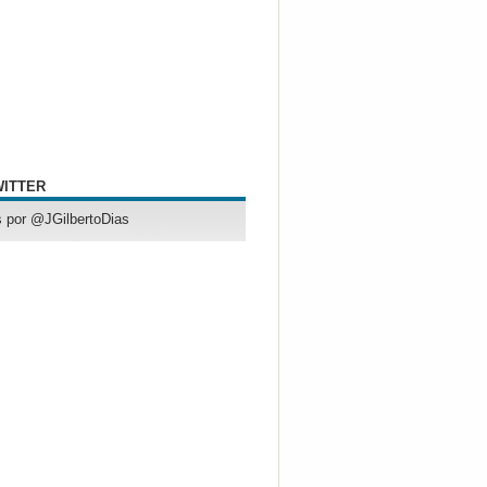
WITTER
 por @JGilbertoDias