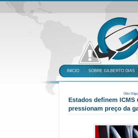
INICIO
SOBRE GILBERTO DIAS
Olho D'águ
Estados definem ICMS ún
pressionam preço da ga