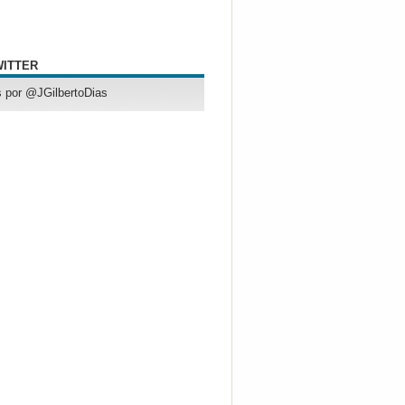
WITTER
 por @JGilbertoDias