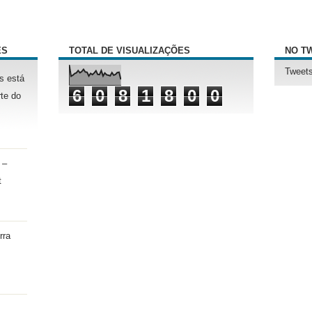
ÊS
TOTAL DE VISUALIZAÇÕES
NO T
Tweets
s está
6
0
8
1
8
0
0
te do
 –
t
rra