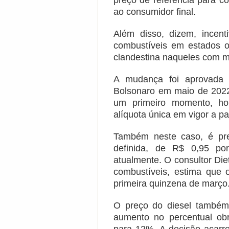
preço de referência para c
ao consumidor final.
Além disso, dizem, incent
combustíveis em estados 
clandestina naqueles com ma
A mudança foi aprovada
Bolsonaro em maio de 202
um primeiro momento, ho
alíquota única em vigor a par
Também neste caso, é prev
definida, de R$ 0,95 por
atualmente. O consultor Die
combustíveis, estima que 
primeira quinzena de março
O preço do diesel também
aumento no percentual obr