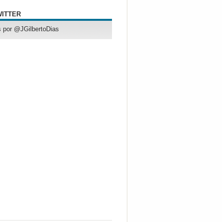
WITTER
 por @JGilbertoDias