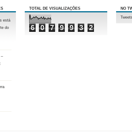
ÊS
TOTAL DE VISUALIZAÇÕES
NO T
Tweets
s está
6
0
7
9
9
3
2
te do
 –
t
rra