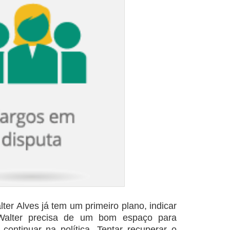
ter Alves já tem um primeiro plano, indicar
 Walter precisa de um bom espaço para
 continuar na política. Tentar recuperar o