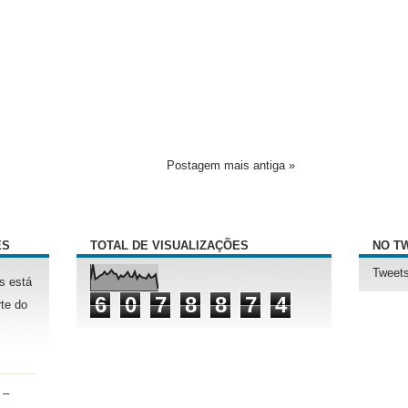
Postagem mais antiga »
ÊS
TOTAL DE VISUALIZAÇÕES
NO T
Tweets
s está
6
0
7
8
8
7
4
te do
 –