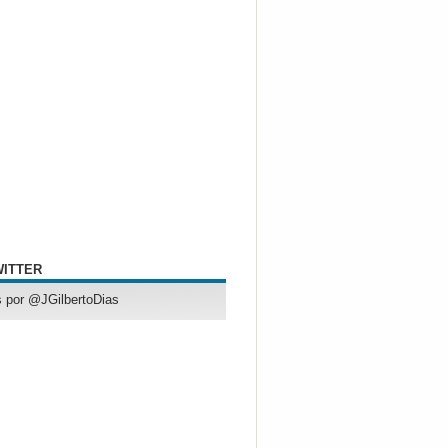
WITTER
 por @JGilbertoDias