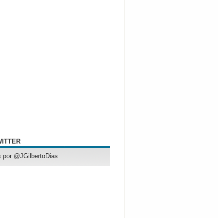
WITTER
 por @JGilbertoDias