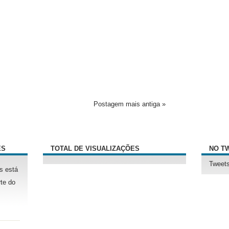
Postagem mais antiga »
ÊS
TOTAL DE VISUALIZAÇÕES
NO T
Tweets
s está
te do