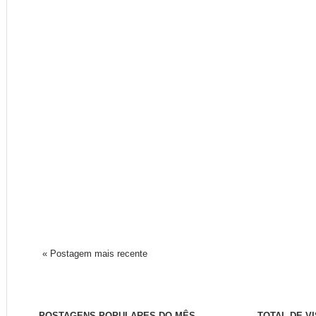
« Postagem mais recente
POSTAGENS POPULARES DO MÊS
TOTAL DE V