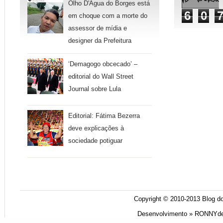
Olho D'Água do Borges está
6
0
em choque com a morte do
assessor de mídia e
designer da Prefeitura
‘Demagogo obcecado’ –
editorial do Wall Street
Journal sobre Lula
Editorial: Fátima Bezerra
deve explicações à
sociedade potiguar
Copyright © 2010-2013
Blog do
Desenvolvimento »
RONNYde