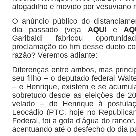
afogadilho e movido por vesuviano 
O anúncio público do distanciame
dia passado (veja
AQUI
e
AQ
Garibaldi fabricou oportuni
proclamação do fim desse dueto c
razão? Veremos adiante:
Diferenças entre ambos, mas princi
seu filho – o deputado federal Walt
– e Henrique, existem e se acumu
sobretudo desde as eleições de 2
velado – de Henrique à postula
Leocádio (PTC, hoje no Republica
Federal, foi a gota d’água do rancor.
acentuando até o desfecho do dia p