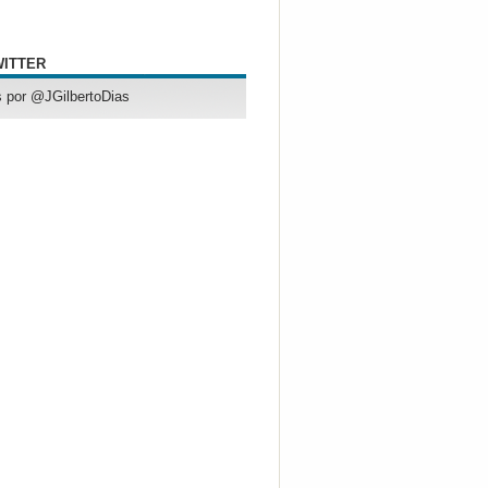
WITTER
 por @JGilbertoDias