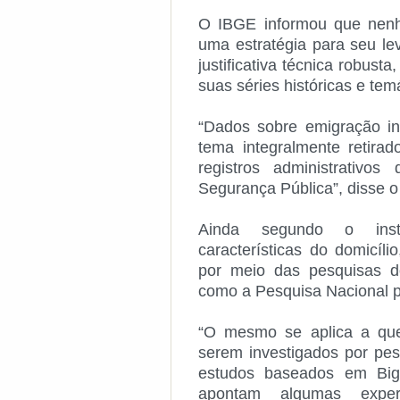
O IBGE informou que nenh
uma estratégia para seu le
justificativa técnica robus
suas séries históricas e tem
“Dados sobre emigração int
tema integralmente retirad
registros administrativos
Segurança Pública”, disse 
Ainda segundo o insti
características do domicíl
por meio das pesquisas do
como a Pesquisa Nacional p
“O mesmo se aplica a que
serem investigados por pes
estudos baseados em Bi
apontam algumas experiê