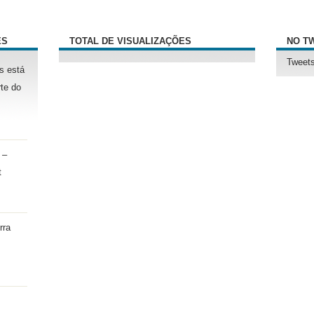
ÊS
TOTAL DE VISUALIZAÇÕES
NO T
Tweets
s está
te do
 –
t
rra