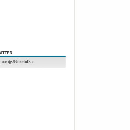
WITTER
 por @JGilbertoDias