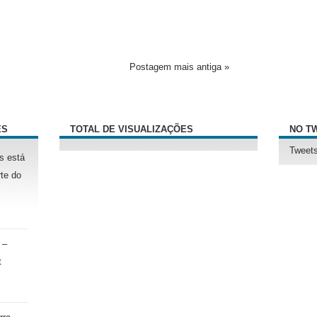
Postagem mais antiga »
ÊS
TOTAL DE VISUALIZAÇÕES
NO T
Tweets
s está
te do
 –
t