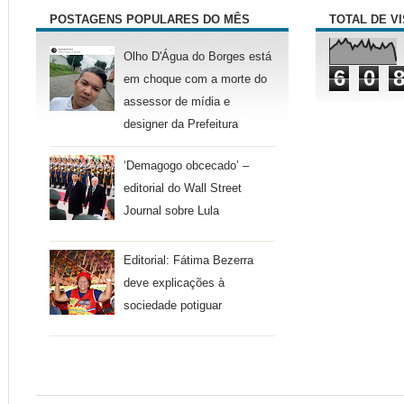
POSTAGENS POPULARES DO MÊS
TOTAL DE V
Olho D'Água do Borges está
6
0
em choque com a morte do
assessor de mídia e
designer da Prefeitura
‘Demagogo obcecado’ –
editorial do Wall Street
Journal sobre Lula
Editorial: Fátima Bezerra
deve explicações à
sociedade potiguar