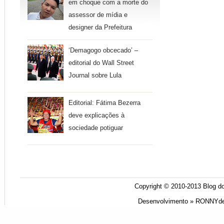
em choque com a morte do
assessor de mídia e
designer da Prefeitura
‘Demagogo obcecado’ –
editorial do Wall Street
Journal sobre Lula
Editorial: Fátima Bezerra
deve explicações à
sociedade potiguar
Copyright © 2010-2013
Blog do
Desenvolvimento »
RONNYde