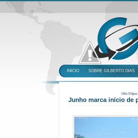
INICIO
SOBRE GILBERTO DIAS
Olho D'água
Junho marca início de 