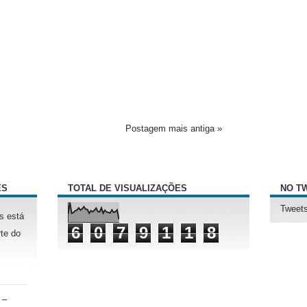
Postagem mais antiga »
ÊS
TOTAL DE VISUALIZAÇÕES
NO T
Tweets
s está
6
0
7
9
1
1
8
te do
 –