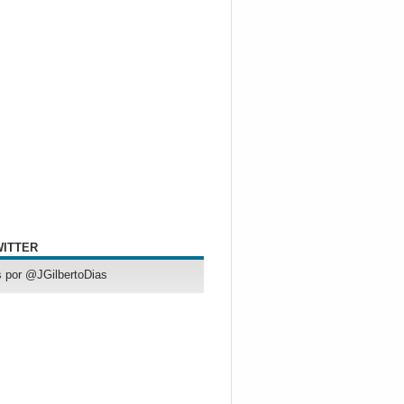
WITTER
 por @JGilbertoDias