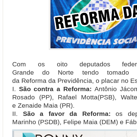
Com
os
oito
deputados fed
Grande
do
Norte
tendo tomad
da
Reforma
da
Previdência
, o placar no
E
São contra a Reforma:
Antônio Jáco
Rosado
(PP),
Rafael Motta
(PSB),
Walte
e
Zenaide Maia
(PR).
São a favor da Reforma:
os de
Marinho
(PSDB),
Felipe Maia
(DEM) e
Fáb