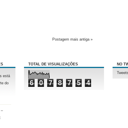
Postagem mais antiga »
ÊS
TOTAL DE VISUALIZAÇÕES
NO T
Tweets
s está
6
0
7
8
7
5
4
te do
 –
t