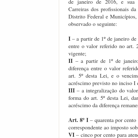
de janeiro de 2016, e sua i
Carreiras dos profissionais da
Distrito Federal e Municípios,
observado o seguinte:
I
– a partir de 1º de janeiro d
entre o valor referido no art.
vigente;
II
– a partir de 1º de janeir
diferença entre o valor referi
art. 5º desta Lei, e o vencim
acréscimo previsto no inciso I 
III
– a integralização do valor 
forma do art. 5º desta Lei, da
acréscimo da diferença remane
Art. 8º I
– quarenta por cento 
correspondente ao imposto sob
VI
– cinco por cento para ate