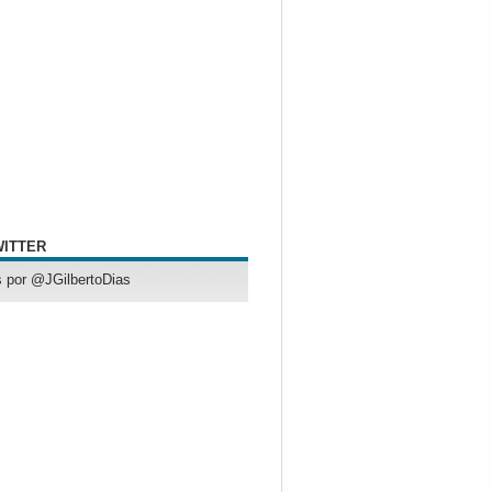
WITTER
 por @JGilbertoDias