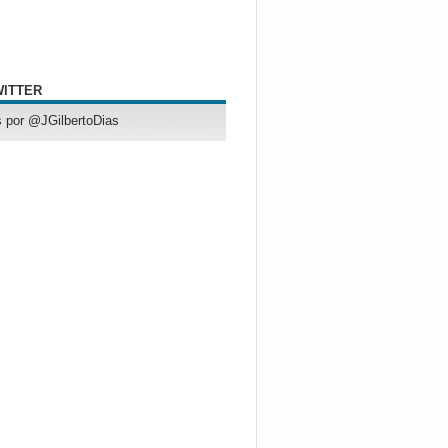
WITTER
 por @JGilbertoDias