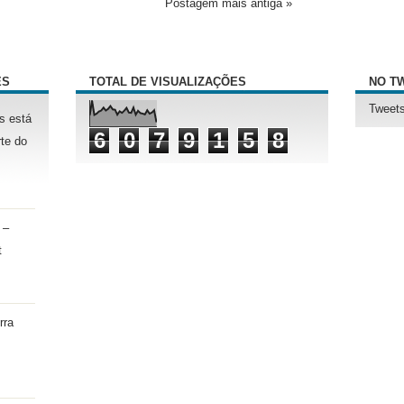
Postagem mais antiga »
ÊS
TOTAL DE VISUALIZAÇÕES
NO T
Tweets
s está
6
0
7
9
1
5
8
te do
 –
t
rra