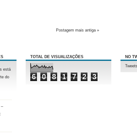
Postagem mais antiga »
ÊS
TOTAL DE VISUALIZAÇÕES
NO T
Tweets
s está
6
0
8
1
7
2
3
te do
 –
t