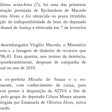
ltima sexta-feira (7), foi uma das primeiras
aboração premiada de
Rychardson de Macedo
eira Alves
e foi oferecida no prazo (trintídio
ação de indisponibilidade de bens do deputado
ibunal de Justiça e efetivada em 7 de fevereiro
o desembargador
Virgílio Macedo
, o Ministério
svio e a lavagem de dinheiro de recursos que
06,43. Essa quantia, nos termos da denúncia,
preponderantemente, despesas de campanha de
ual no ano de 2010.
a ex-prefeita
Micarla de Souza
e o ex-
uaram, com conhecimento de causa, para
licos postos à disposição da ATIVA a fim de
o pelo grupo do deputado Gilson Moura atuante
dirigida por Emanuela de Oliveira Alves, noiva
nardo.