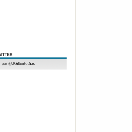
WITTER
 por @JGilbertoDias