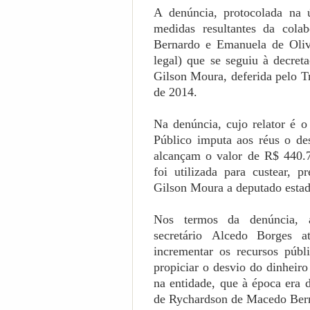
A denúncia, protocolada na ú
medidas resultantes da col
Bernardo
e
Emanuela de Oliv
legal) que se seguiu à decret
Gilson Moura, deferida pelo Tr
de 2014.
Na denúncia, cujo relator é 
Público imputa aos réus o de
alcançam o valor de R$ 440.7
foi utilizada para custear, 
Gilson Moura a deputado estad
Nos termos da denúncia, 
secretário
Alcedo Borges
at
incrementar os recursos púb
propiciar o desvio do dinheir
na entidade, que à época era 
de Rychardson de Macedo Ber