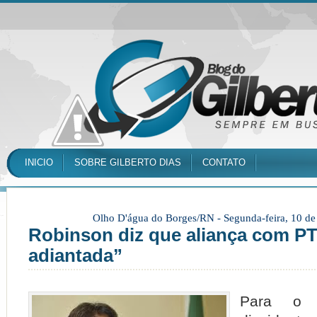
INICIO
SOBRE GILBERTO DIAS
CONTATO
Olho D'água do Borges/RN -
Segunda-feira, 10 d
Robinson diz que aliança com P
adiantada”
Para o v