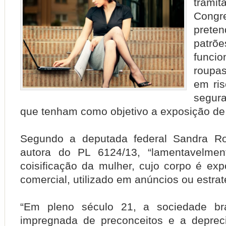
tra
Congr
preten
patrõ
funci
roupa
em ri
segur
que tenham como objetivo a exposição de
Segundo a deputada federal Sandra R
autora do PL 6124/13, “lamentavelme
coisificação da mulher, cujo corpo é ex
comercial, utilizado em anúncios ou estra
“Em pleno século 21, a sociedade bras
impregnada de preconceitos e a deprec