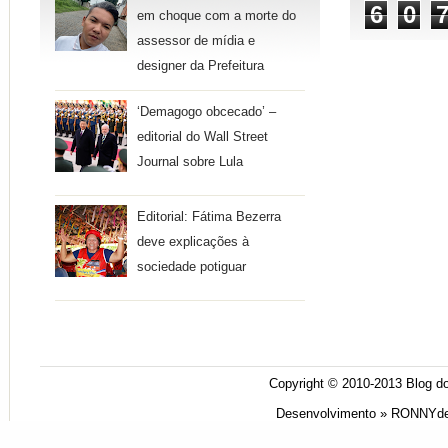
6
0
em choque com a morte do
assessor de mídia e
designer da Prefeitura
‘Demagogo obcecado’ –
editorial do Wall Street
Journal sobre Lula
Editorial: Fátima Bezerra
deve explicações à
sociedade potiguar
Copyright © 2010-2013
Blog do
Desenvolvimento »
RONNYde