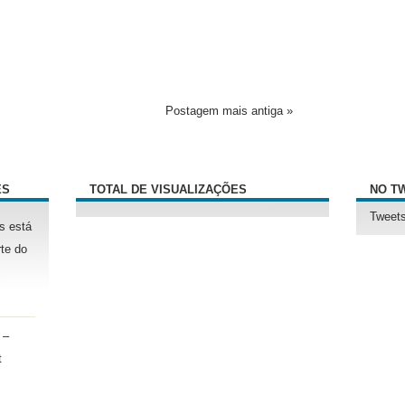
Postagem mais antiga »
ÊS
TOTAL DE VISUALIZAÇÕES
NO T
Tweets
s está
te do
 –
t