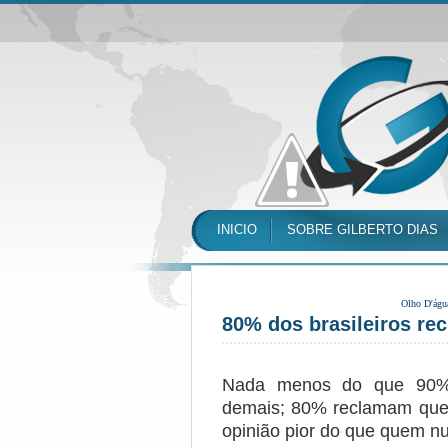
INICIO
SOBRE GILBERTO DIAS
Olho D'águ
80% dos brasileiros re
Nada menos do que 90% d
demais; 80% reclamam que
opinião pior do que quem nu