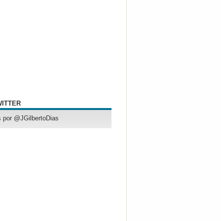
WITTER
 por @JGilbertoDias