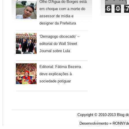
Olho D'Água do Borges está
6
0
em choque com a morte do
assessor de mídia e
designer da Prefeitura
‘Demagogo obcecado’ –
editorial do Wall Street
Journal sobre Lula
Editorial: Fátima Bezerra
deve explicações à
sociedade potiguar
Copyright © 2010-2013
Blog do
Desenvolvimento »
RONNYde