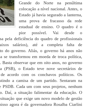
Grande do Norte na penúltima
colocação a nível nacional. Antes, o
Estado já havia segurado a lanterna,
uma prova de fracasso da rede
estadual de ensino. O quadro é o
pior possível. Vai desde o
sa pela deficiência do quadro de profissionais
aixos salários), até a completa falta de
to do governo. Aliás, o governo há anos não
a se transformou em moeda de troca política,
s. Basta observar que em oito anos, no governo
a (PSB), o Estado teve nove secretários de
a de acordo com os conchavos políticos. Os
estindo a camisa de um partido. Sentaram na
e PSDB. Cada um com seus projetos, nenhum
ão. Daí, a situação falimentar da educação. O
 a situação que exige um novo modelo de gestão
isso agora é da governadora Rosalba Ciarlini