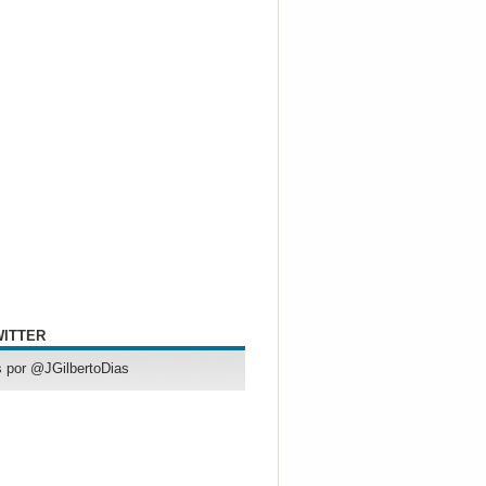
WITTER
 por @JGilbertoDias