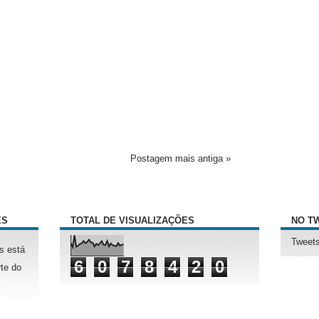
Postagem mais antiga »
ÊS
TOTAL DE VISUALIZAÇÕES
NO T
Tweets
s está
6
0
7
8
4
2
0
te do